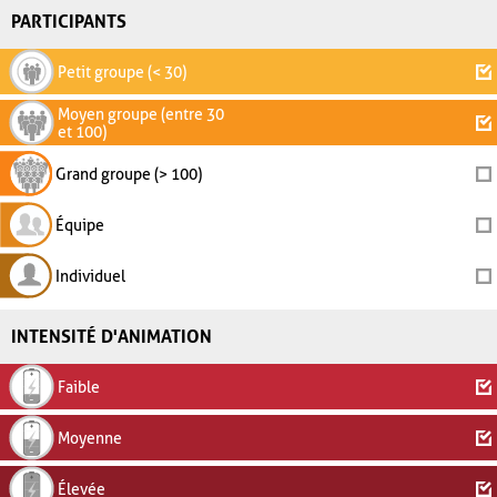
PARTICIPANTS
Petit groupe (< 30)
Moyen groupe (entre 30
et 100)
Grand groupe (> 100)
Équipe
Individuel
INTENSITÉ D'ANIMATION
Faible
Moyenne
Élevée