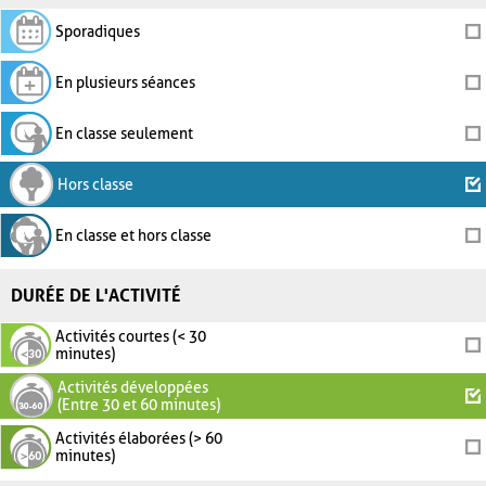
Sporadiques
En plusieurs séances
En classe seulement
Hors classe
En classe et hors classe
DURÉE DE L'ACTIVITÉ
Activités courtes (< 30
minutes)
Activités développées
(Entre 30 et 60 minutes)
Activités élaborées (> 60
minutes)