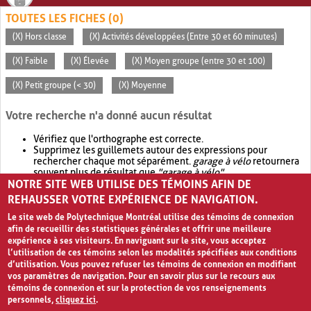
TOUTES LES FICHES (0)
(X) Hors classe
(X) Activités développées (Entre 30 et 60 minutes)
(X) Faible
(X) Élevée
(X) Moyen groupe (entre 30 et 100)
(X) Petit groupe (< 30)
(X) Moyenne
Votre recherche n'a donné aucun résultat
Vérifiez que l'orthographe est correcte.
Supprimez les guillemets autour des expressions pour
rechercher chaque mot séparément.
garage à vélo
retournera
souvent plus de résultat que
"garage à vélo"
.
NOTRE SITE WEB UTILISE DES TÉMOINS AFIN DE
Envisagez d'élargir votre recherche avec
OR
.
garage OR vélo
retournera souvent plus de résultat que
garage à vélo
.
REHAUSSER VOTRE EXPÉRIENCE DE NAVIGATION.
Le site web de Polytechnique Montréal utilise des témoins de connexion
afin de recueillir des statistiques générales et offrir une meilleure
expérience à ses visiteurs. En naviguant sur le site, vous acceptez
l’utilisation de ces témoins selon les modalités spécifiées aux conditions
d’utilisation. Vous pouvez refuser les témoins de connexion en modifiant
vos paramètres de navigation. Pour en savoir plus sur le recours aux
témoins de connexion et sur la protection de vos renseignements
personnels,
cliquez ici
.
Avis de confidentialité et conditions d’utilisation