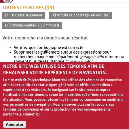
TOUTES LES FICHES (39)
(X) En classe seulement
(X) Activités élaborées (> 60 minutes)
(X) Activités courtes (< 30 minutes)
Votre recherche n'a donné aucun résultat
Vérifiez que l'orthographe est correcte.
Supprimez les guillemets autour des expressions pour
rechercher chaque mot séparément.
garage à vélo
retournera
souvent plus de résultat que
"garage à vélo"
.
NOTRE SITE WEB UTILISE DES TÉMOINS AFIN DE
Envisagez d'élargir votre recherche avec
OR
.
garage OR vélo
retournera souvent plus de résultat que
garage à vélo
.
REHAUSSER VOTRE EXPÉRIENCE DE NAVIGATION.
Le site web de Polytechnique Montréal utilise des témoins de connexion
afin de recueillir des statistiques générales et offrir une meilleure
expérience à ses visiteurs. En naviguant sur le site, vous acceptez
l’utilisation de ces témoins selon les modalités spécifiées aux conditions
d’utilisation. Vous pouvez refuser les témoins de connexion en modifiant
vos paramètres de navigation. Pour en savoir plus sur le recours aux
témoins de connexion et sur la protection de vos renseignements
personnels,
cliquez ici
.
Avis de confidentialité et conditions d’utilisation
Accepter