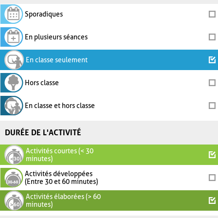
Sporadiques
En plusieurs séances
En classe seulement
Hors classe
En classe et hors classe
DURÉE DE L'ACTIVITÉ
Activités courtes (< 30
minutes)
Activités développées
(Entre 30 et 60 minutes)
Activités élaborées (> 60
minutes)