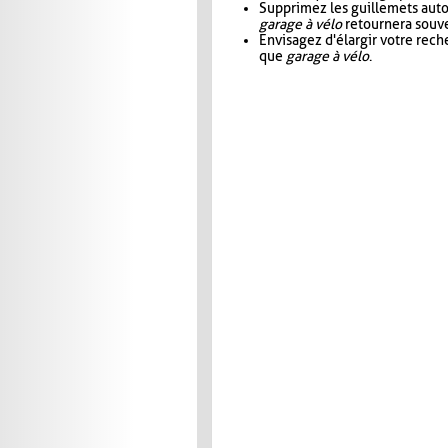
Supprimez les guillemets aut
garage à vélo
retournera souve
Envisagez d'élargir votre rec
que
garage à vélo
.