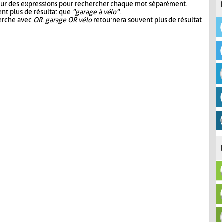
our des expressions pour rechercher chaque mot séparément.
nt plus de résultat que
"garage à vélo"
.
herche avec
OR
.
garage OR vélo
retournera souvent plus de résultat