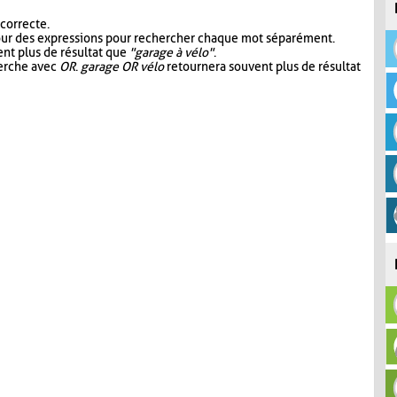
 correcte.
our des expressions pour rechercher chaque mot séparément.
nt plus de résultat que
"garage à vélo"
.
herche avec
OR
.
garage OR vélo
retournera souvent plus de résultat