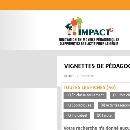
Aller au contenu principal
VIGNETTES DE PÉDAGOG
Accueil
Recherche
TOUTES LES FICHES (56)
(X) En classe seulement
(X) Hors cl
(X) Sporadiques
(X) Activités élabo
(X) Individuel
(X) Faible
Votre recherche n'a donné aucu