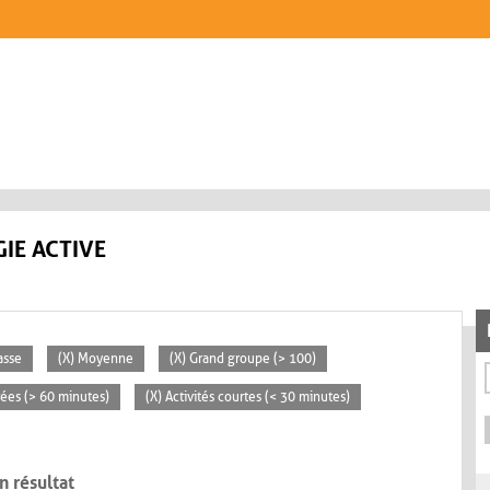
IE ACTIVE
asse
(X) Moyenne
(X) Grand groupe (> 100)
rées (> 60 minutes)
(X) Activités courtes (< 30 minutes)
n résultat