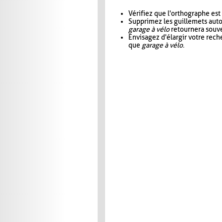
Vérifiez que l'orthographe est
Supprimez les guillemets aut
garage à vélo
retournera souve
Envisagez d'élargir votre rec
que
garage à vélo
.