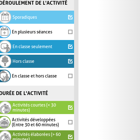
DÉROULEMENT DE L'ACTIVITÉ
Sporadiques
En plusieurs séances
En classe seulement
Hors classe
En classe et hors classe
DURÉE DE L'ACTIVITÉ
Activités courtes (< 30
minutes)
Activités développées
(Entre 30 et 60 minutes)
Activités élaborées (> 60
minutes)