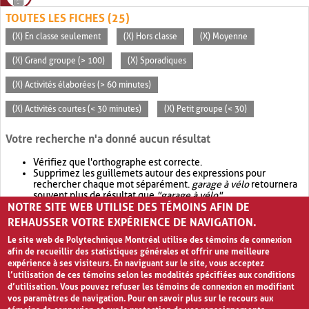
TOUTES LES FICHES (25)
(X) En classe seulement
(X) Hors classe
(X) Moyenne
(X) Grand groupe (> 100)
(X) Sporadiques
(X) Activités élaborées (> 60 minutes)
(X) Activités courtes (< 30 minutes)
(X) Petit groupe (< 30)
Votre recherche n'a donné aucun résultat
Vérifiez que l'orthographe est correcte.
Supprimez les guillemets autour des expressions pour
rechercher chaque mot séparément.
garage à vélo
retournera
souvent plus de résultat que
"garage à vélo"
.
NOTRE SITE WEB UTILISE DES TÉMOINS AFIN DE
Envisagez d'élargir votre recherche avec
OR
.
garage OR vélo
retournera souvent plus de résultat que
garage à vélo
.
REHAUSSER VOTRE EXPÉRIENCE DE NAVIGATION.
Le site web de Polytechnique Montréal utilise des témoins de connexion
afin de recueillir des statistiques générales et offrir une meilleure
expérience à ses visiteurs. En naviguant sur le site, vous acceptez
l’utilisation de ces témoins selon les modalités spécifiées aux conditions
d’utilisation. Vous pouvez refuser les témoins de connexion en modifiant
vos paramètres de navigation. Pour en savoir plus sur le recours aux