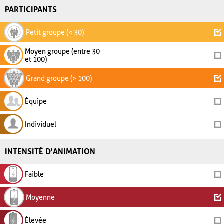
PARTICIPANTS
Petit groupe (< 30)
Moyen groupe (entre 30
et 100)
Grand groupe (> 100)
Équipe
Individuel
INTENSITÉ D'ANIMATION
Faible
Moyenne
Élevée