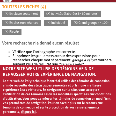
TOUTES LES FICHES (4)
(X) En classe seulement
(X) Activités élaborées (> 60 minutes)
(X) En plusieurs séances
(X) Individuel
(X) Grand groupe (> 100)
(X) Élevée
Votre recherche n'a donné aucun résultat
Vérifiez que l'orthographe est correcte.
Supprimez les guillemets autour des expressions pour
rechercher chaque mot séparément.
garage à vélo
retournera
souvent plus de résultat que
"garage à vélo"
.
NOTRE SITE WEB UTILISE DES TÉMOINS AFIN DE
Envisagez d'élargir votre recherche avec
OR
.
garage OR vélo
retournera souvent plus de résultat que
garage à vélo
.
REHAUSSER VOTRE EXPÉRIENCE DE NAVIGATION.
Le site web de Polytechnique Montréal utilise des témoins de connexion
afin de recueillir des statistiques générales et offrir une meilleure
expérience à ses visiteurs. En naviguant sur le site, vous acceptez
l’utilisation de ces témoins selon les modalités spécifiées aux conditions
d’utilisation. Vous pouvez refuser les témoins de connexion en modifiant
vos paramètres de navigation. Pour en savoir plus sur le recours aux
témoins de connexion et sur la protection de vos renseignements
personnels,
cliquez ici
.
Avis de confidentialité et conditions d’utilisation