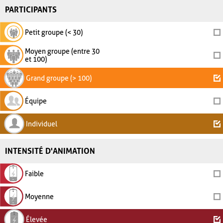
PARTICIPANTS
Petit groupe (< 30)
Moyen groupe (entre 30
et 100)
Grand groupe (> 100)
Équipe
Individuel
INTENSITÉ D'ANIMATION
Faible
Moyenne
Élevée