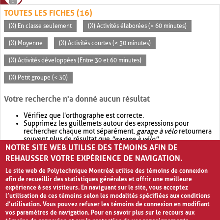
TOUTES LES FICHES (16)
(X) En classe seulement
(X) Activités élaborées (> 60 minutes)
(X) Moyenne
(X) Activités courtes (< 30 minutes)
(X) Activités développées (Entre 30 et 60 minutes)
(X) Petit groupe (< 30)
Votre recherche n'a donné aucun résultat
Vérifiez que l'orthographe est correcte.
Supprimez les guillemets autour des expressions pour
rechercher chaque mot séparément.
garage à vélo
retournera
souvent plus de résultat que
"garage à vélo"
.
NOTRE SITE WEB UTILISE DES TÉMOINS AFIN DE
Envisagez d'élargir votre recherche avec
OR
.
garage OR vélo
retournera souvent plus de résultat que
garage à vélo
.
REHAUSSER VOTRE EXPÉRIENCE DE NAVIGATION.
Le site web de Polytechnique Montréal utilise des témoins de connexion
afin de recueillir des statistiques générales et offrir une meilleure
expérience à ses visiteurs. En naviguant sur le site, vous acceptez
l’utilisation de ces témoins selon les modalités spécifiées aux conditions
d’utilisation. Vous pouvez refuser les témoins de connexion en modifiant
vos paramètres de navigation. Pour en savoir plus sur le recours aux