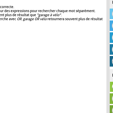
 correcte.
our des expressions pour rechercher chaque mot séparément.
nt plus de résultat que
"garage à vélo"
.
herche avec
OR
.
garage OR vélo
retournera souvent plus de résultat