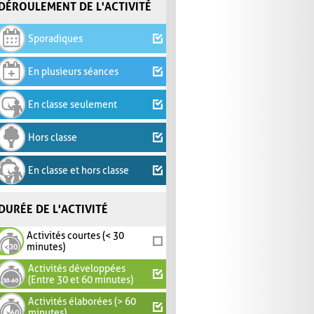
DÉROULEMENT DE L'ACTIVITÉ
Sporadiques
En plusieurs séances
En classe seulement
Hors classe
En classe et hors classe
DURÉE DE L'ACTIVITÉ
Activités courtes (< 30
minutes)
Activités développées
(Entre 30 et 60 minutes)
Activités élaborées (> 60
minutes)