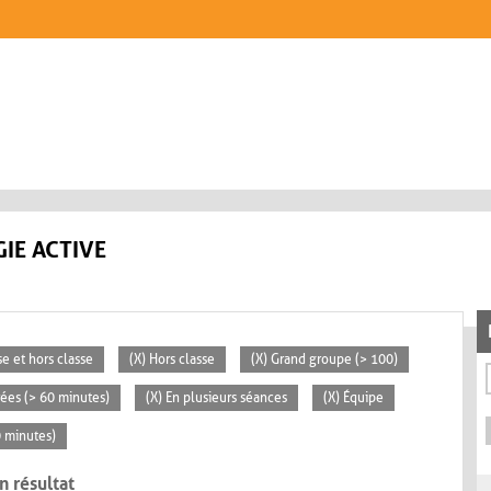
IE ACTIVE
se et hors classe
(X) Hors classe
(X) Grand groupe (> 100)
rées (> 60 minutes)
(X) En plusieurs séances
(X) Équipe
0 minutes)
n résultat