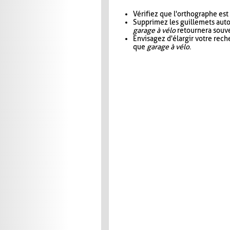
Vérifiez que l'orthographe est
Supprimez les guillemets aut
garage à vélo
retournera souve
Envisagez d'élargir votre rec
que
garage à vélo
.