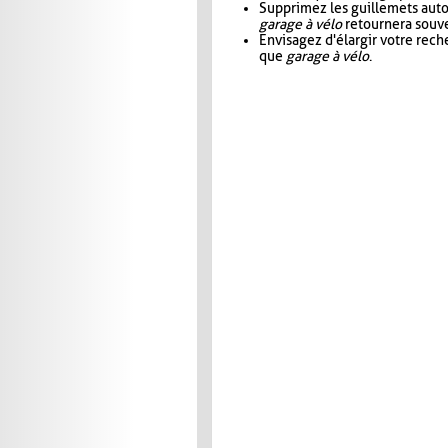
Supprimez les guillemets aut
garage à vélo
retournera souve
Envisagez d'élargir votre rec
que
garage à vélo
.