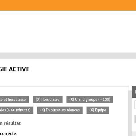
IE ACTIVE
se et hors classe
(X) Hors classe
(X) Grand groupe (> 100)
rées (> 60 minutes)
(X) En plusieurs séances
(X) Équipe
n résultat
 correcte.