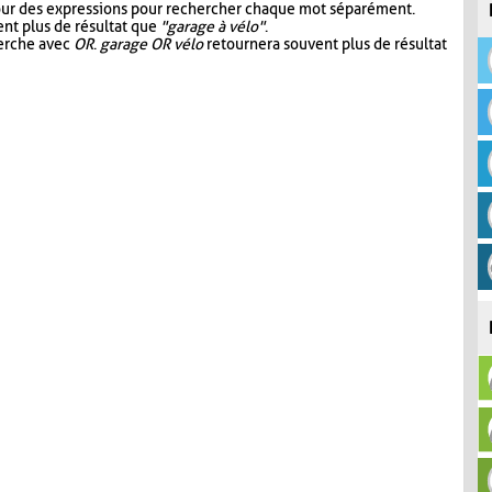
our des expressions pour rechercher chaque mot séparément.
nt plus de résultat que
"garage à vélo"
.
herche avec
OR
.
garage OR vélo
retournera souvent plus de résultat