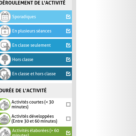
DÉROULEMENT DE L'ACTIVITÉ
Sporadiques
En plusieurs séances
En classe seulement
Hors classe
En classe et hors classe
DURÉE DE L'ACTIVITÉ
Activités courtes (< 30
minutes)
Activités développées
(Entre 30 et 60 minutes)
Activités élaborées (> 60
minutes)