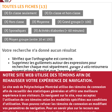
TOUTES LES FICHES (13)
(X) En classe seulement
(X) En classe et hors classe
(X) Hors classe
(X) Moyenne
(X) Grand groupe (> 100)
(X) Sporadiques
(X) Activités élaborées (> 60 minutes)
(X) Moyen groupe (entre 30 et 100)
Votre recherche n'a donné aucun résultat
Vérifiez que l'orthographe est correcte.
Supprimez les guillemets autour des expressions pour
rechercher chaque mot séparément.
garage à vélo
retournera
souvent plus de résultat que
"garage à vélo"
.
NOTRE SITE WEB UTILISE DES TÉMOINS AFIN DE
Envisagez d'élargir votre recherche avec
OR
.
garage OR vélo
retournera souvent plus de résultat que
garage à vélo
.
REHAUSSER VOTRE EXPÉRIENCE DE NAVIGATION.
Le site web de Polytechnique Montréal utilise des témoins de connexion
afin de recueillir des statistiques générales et offrir une meilleure
expérience à ses visiteurs. En naviguant sur le site, vous acceptez
l’utilisation de ces témoins selon les modalités spécifiées aux conditions
d’utilisation. Vous pouvez refuser les témoins de connexion en modifiant
vos paramètres de navigation. Pour en savoir plus sur le recours aux