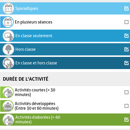
Sporadiques
En plusieurs séances
En classe seulement
Hors classe
En classe et hors classe
DURÉE DE L'ACTIVITÉ
Activités courtes (< 30
minutes)
Activités développées
(Entre 30 et 60 minutes)
Activités élaborées (> 60
minutes)