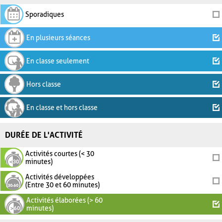
Sporadiques
En plusieurs séances
En classe seulement
Hors classe
En classe et hors classe
DURÉE DE L'ACTIVITÉ
Activités courtes (< 30
minutes)
Activités développées
(Entre 30 et 60 minutes)
Activités élaborées (> 60
minutes)