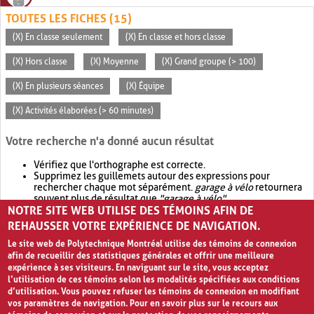
TOUTES LES FICHES (15)
(X) En classe seulement
(X) En classe et hors classe
(X) Hors classe
(X) Moyenne
(X) Grand groupe (> 100)
(X) En plusieurs séances
(X) Équipe
(X) Activités élaborées (> 60 minutes)
Votre recherche n'a donné aucun résultat
Vérifiez que l'orthographe est correcte.
Supprimez les guillemets autour des expressions pour
rechercher chaque mot séparément.
garage à vélo
retournera
souvent plus de résultat que
"garage à vélo"
.
NOTRE SITE WEB UTILISE DES TÉMOINS AFIN DE
Envisagez d'élargir votre recherche avec
OR
.
garage OR vélo
retournera souvent plus de résultat que
garage à vélo
.
REHAUSSER VOTRE EXPÉRIENCE DE NAVIGATION.
Le site web de Polytechnique Montréal utilise des témoins de connexion
afin de recueillir des statistiques générales et offrir une meilleure
expérience à ses visiteurs. En naviguant sur le site, vous acceptez
l’utilisation de ces témoins selon les modalités spécifiées aux conditions
d’utilisation. Vous pouvez refuser les témoins de connexion en modifiant
vos paramètres de navigation. Pour en savoir plus sur le recours aux