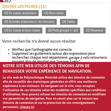
TOUTES LES FICHES (35)
(X) En classe seulement
(X) Hors classe
(X) Activités élaborées (> 60 minutes)
(X) Faible
(X) En classe et hors classe
(X) Petit groupe (< 30)
(X) Moyenne
Votre recherche n'a donné aucun résultat
Vérifiez que l'orthographe est correcte.
Supprimez les guillemets autour des expressions pour
rechercher chaque mot séparément.
garage à vélo
retournera
souvent plus de résultat que
"garage à vélo"
.
NOTRE SITE WEB UTILISE DES TÉMOINS AFIN DE
Envisagez d'élargir votre recherche avec
OR
.
garage OR vélo
retournera souvent plus de résultat que
garage à vélo
.
REHAUSSER VOTRE EXPÉRIENCE DE NAVIGATION.
Le site web de Polytechnique Montréal utilise des témoins de connexion
afin de recueillir des statistiques générales et offrir une meilleure
expérience à ses visiteurs. En naviguant sur le site, vous acceptez
l’utilisation de ces témoins selon les modalités spécifiées aux conditions
d’utilisation. Vous pouvez refuser les témoins de connexion en modifiant
vos paramètres de navigation. Pour en savoir plus sur le recours aux
témoins de connexion et sur la protection de vos renseignements
personnels,
cliquez ici
.
Avis de confidentialité et conditions d’utilisation