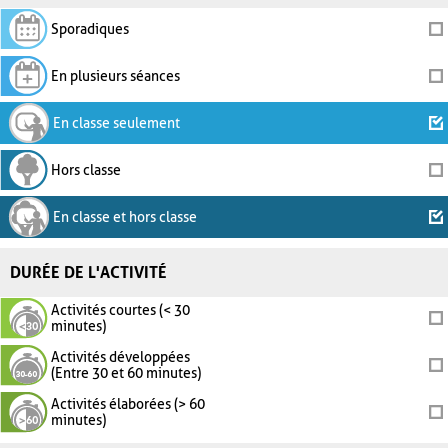
Sporadiques
En plusieurs séances
En classe seulement
Hors classe
En classe et hors classe
DURÉE DE L'ACTIVITÉ
Activités courtes (< 30
minutes)
Activités développées
(Entre 30 et 60 minutes)
Activités élaborées (> 60
minutes)