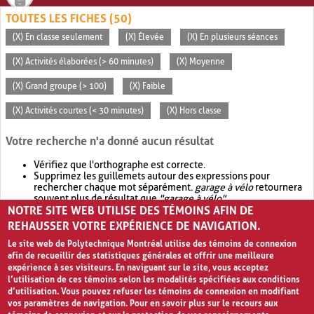
TOUTES LES FICHES (50)
(X) En classe seulement
(X) Élevée
(X) En plusieurs séances
(X) Activités élaborées (> 60 minutes)
(X) Moyenne
(X) Grand groupe (> 100)
(X) Faible
(X) Activités courtes (< 30 minutes)
(X) Hors classe
Votre recherche n'a donné aucun résultat
Vérifiez que l'orthographe est correcte.
Supprimez les guillemets autour des expressions pour
rechercher chaque mot séparément.
garage à vélo
retournera
souvent plus de résultat que
"garage à vélo"
.
NOTRE SITE WEB UTILISE DES TÉMOINS AFIN DE
Envisagez d'élargir votre recherche avec
OR
.
garage OR vélo
retournera souvent plus de résultat que
garage à vélo
.
REHAUSSER VOTRE EXPÉRIENCE DE NAVIGATION.
Le site web de Polytechnique Montréal utilise des témoins de connexion
afin de recueillir des statistiques générales et offrir une meilleure
expérience à ses visiteurs. En naviguant sur le site, vous acceptez
l’utilisation de ces témoins selon les modalités spécifiées aux conditions
d’utilisation. Vous pouvez refuser les témoins de connexion en modifiant
vos paramètres de navigation. Pour en savoir plus sur le recours aux