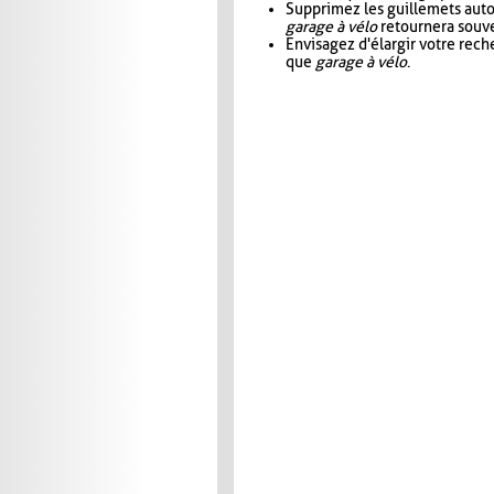
Supprimez les guillemets aut
garage à vélo
retournera souve
Envisagez d'élargir votre rec
que
garage à vélo
.