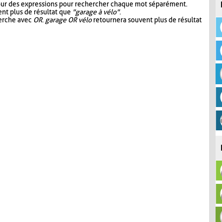
our des expressions pour rechercher chaque mot séparément.
nt plus de résultat que
"garage à vélo"
.
herche avec
OR
.
garage OR vélo
retournera souvent plus de résultat