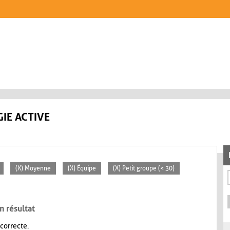
IE ACTIVE
(X) Moyenne
(X) Équipe
(X) Petit groupe (< 30)
n résultat
 correcte.