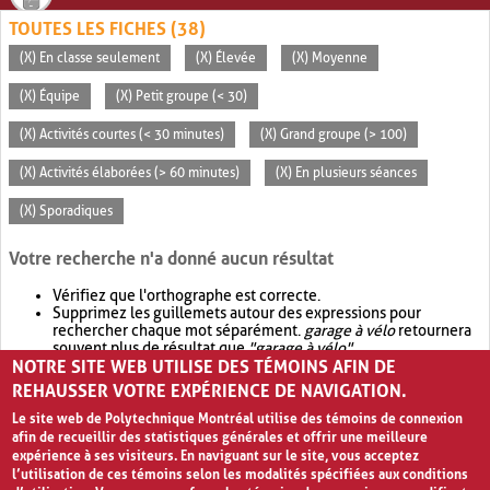
TOUTES LES FICHES (38)
(X) En classe seulement
(X) Élevée
(X) Moyenne
(X) Équipe
(X) Petit groupe (< 30)
(X) Activités courtes (< 30 minutes)
(X) Grand groupe (> 100)
(X) Activités élaborées (> 60 minutes)
(X) En plusieurs séances
(X) Sporadiques
Votre recherche n'a donné aucun résultat
Vérifiez que l'orthographe est correcte.
Supprimez les guillemets autour des expressions pour
rechercher chaque mot séparément.
garage à vélo
retournera
souvent plus de résultat que
"garage à vélo"
.
NOTRE SITE WEB UTILISE DES TÉMOINS AFIN DE
Envisagez d'élargir votre recherche avec
OR
.
garage OR vélo
retournera souvent plus de résultat que
garage à vélo
.
REHAUSSER VOTRE EXPÉRIENCE DE NAVIGATION.
Le site web de Polytechnique Montréal utilise des témoins de connexion
afin de recueillir des statistiques générales et offrir une meilleure
expérience à ses visiteurs. En naviguant sur le site, vous acceptez
l’utilisation de ces témoins selon les modalités spécifiées aux conditions