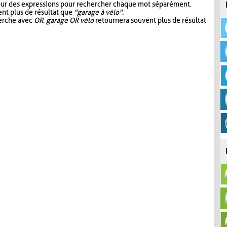
our des expressions pour rechercher chaque mot séparément.
nt plus de résultat que
"garage à vélo"
.
herche avec
OR
.
garage OR vélo
retournera souvent plus de résultat