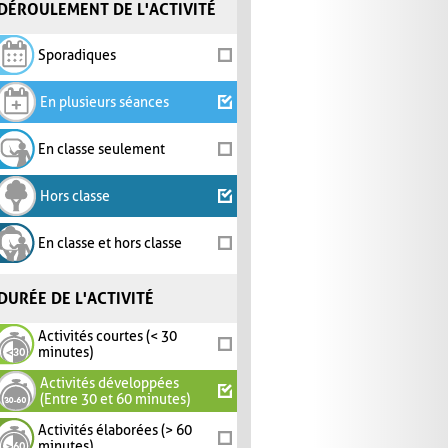
DÉROULEMENT DE L'ACTIVITÉ
Sporadiques
En plusieurs séances
En classe seulement
Hors classe
En classe et hors classe
DURÉE DE L'ACTIVITÉ
Activités courtes (< 30
minutes)
Activités développées
(Entre 30 et 60 minutes)
Activités élaborées (> 60
minutes)