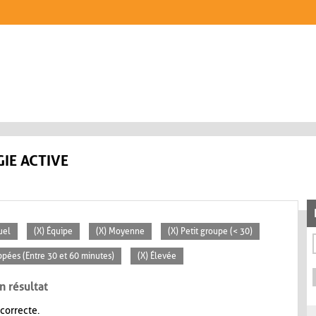
IE ACTIVE
uel
(X) Équipe
(X) Moyenne
(X) Petit groupe (< 30)
ppées (Entre 30 et 60 minutes)
(X) Élevée
n résultat
 correcte.