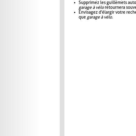
Supprimez les guillemets aut
garage à vélo
retournera souve
Envisagez d'élargir votre rec
que
garage à vélo
.