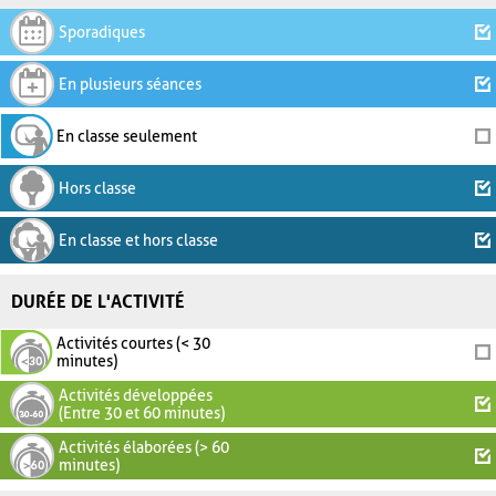
Sporadiques
En plusieurs séances
En classe seulement
Hors classe
En classe et hors classe
DURÉE DE L'ACTIVITÉ
Activités courtes (< 30
minutes)
Activités développées
(Entre 30 et 60 minutes)
Activités élaborées (> 60
minutes)