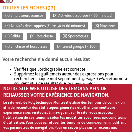
TOUTES LES FICHES (37)
(X) En plusieurs séances
(X) Activités élaborées (> 60 minutes)
(X) Activités développées (Entre 30 et 60 minutes)
(X) Moyenne
(X) Faible
(X) Hors classe
(X) Sporadiques
(X) En classe et hors classe
(X) Grand groupe (> 100)
Votre recherche n'a donné aucun résultat
Vérifiez que l'orthographe est correcte.
Supprimez les guillemets autour des expressions pour
rechercher chaque mot séparément.
garage à vélo
retournera
souvent plus de résultat que
"garage à vélo"
.
NOTRE SITE WEB UTILISE DES TÉMOINS AFIN DE
Envisagez d'élargir votre recherche avec
OR
.
garage OR vélo
retournera souvent plus de résultat que
garage à vélo
.
REHAUSSER VOTRE EXPÉRIENCE DE NAVIGATION.
Le site web de Polytechnique Montréal utilise des témoins de connexion
afin de recueillir des statistiques générales et offrir une meilleure
expérience à ses visiteurs. En naviguant sur le site, vous acceptez
l’utilisation de ces témoins selon les modalités spécifiées aux conditions
d’utilisation. Vous pouvez refuser les témoins de connexion en modifiant
vos paramètres de navigation. Pour en savoir plus sur le recours aux