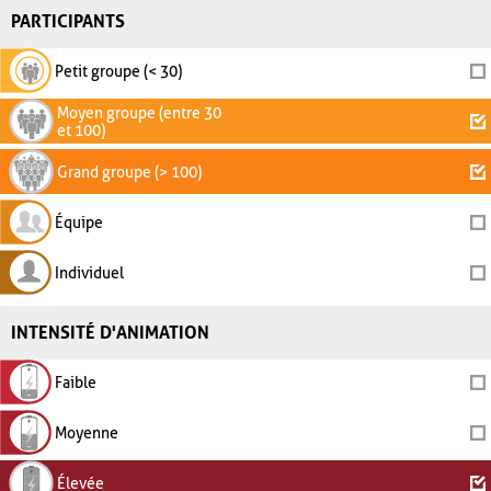
PARTICIPANTS
Petit groupe (< 30)
Moyen groupe (entre 30
et 100)
Grand groupe (> 100)
Équipe
Individuel
INTENSITÉ D'ANIMATION
Faible
Moyenne
Élevée