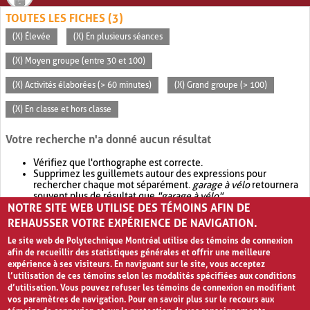
TOUTES LES FICHES (3)
(X) Élevée
(X) En plusieurs séances
(X) Moyen groupe (entre 30 et 100)
(X) Activités élaborées (> 60 minutes)
(X) Grand groupe (> 100)
(X) En classe et hors classe
Votre recherche n'a donné aucun résultat
Vérifiez que l'orthographe est correcte.
Supprimez les guillemets autour des expressions pour
rechercher chaque mot séparément.
garage à vélo
retournera
souvent plus de résultat que
"garage à vélo"
.
NOTRE SITE WEB UTILISE DES TÉMOINS AFIN DE
Envisagez d'élargir votre recherche avec
OR
.
garage OR vélo
retournera souvent plus de résultat que
garage à vélo
.
REHAUSSER VOTRE EXPÉRIENCE DE NAVIGATION.
Le site web de Polytechnique Montréal utilise des témoins de connexion
afin de recueillir des statistiques générales et offrir une meilleure
expérience à ses visiteurs. En naviguant sur le site, vous acceptez
l’utilisation de ces témoins selon les modalités spécifiées aux conditions
d’utilisation. Vous pouvez refuser les témoins de connexion en modifiant
vos paramètres de navigation. Pour en savoir plus sur le recours aux