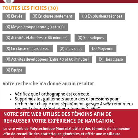
TOUTES LES FICHES (30)
(X) Élevée
(X) En classe seulement
(X) En plusieurs séances
(X) Moyen groupe (entre 30 et 100)
(X) Activités élaborées (> 60 minutes)
(X) Sporadiques
(X) En classe et hors classe
(X) Individuel
(X) Moyenne
(X) Activités développées (Entre 30 et 60 minutes)
(X) Hors classe
(X) Équipe
Votre recherche n'a donné aucun résultat
Vérifiez que l'orthographe est correcte.
Supprimez les guillemets autour des expressions pour
rechercher chaque mot séparément.
garage à vélo
retournera
souvent plus de résultat que
"garage à vélo"
.
NOTRE SITE WEB UTILISE DES TÉMOINS AFIN DE
Envisagez d'élargir votre recherche avec
OR
.
garage OR vélo
retournera souvent plus de résultat que
garage à vélo
.
REHAUSSER VOTRE EXPÉRIENCE DE NAVIGATION.
Le site web de Polytechnique Montréal utilise des témoins de connexion
afin de recueillir des statistiques générales et offrir une meilleure