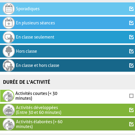
Sporadiques
En plusieurs séances
En classe seulement
Hors classe
En classe et hors classe
DURÉE DE L'ACTIVITÉ
Activités courtes (< 30
minutes)
Activités développées
(Entre 30 et 60 minutes)
Activités élaborées (> 60
minutes)