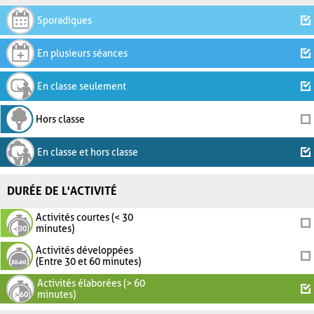
Sporadiques
En plusieurs séances
En classe seulement
Hors classe
En classe et hors classe
DURÉE DE L'ACTIVITÉ
Activités courtes (< 30
minutes)
Activités développées
(Entre 30 et 60 minutes)
Activités élaborées (> 60
minutes)