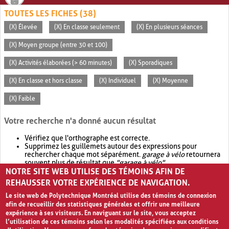
TOUTES LES FICHES (38)
(X) Élevée
(X) En classe seulement
(X) En plusieurs séances
(X) Moyen groupe (entre 30 et 100)
(X) Activités élaborées (> 60 minutes)
(X) Sporadiques
(X) En classe et hors classe
(X) Individuel
(X) Moyenne
(X) Faible
Votre recherche n'a donné aucun résultat
Vérifiez que l'orthographe est correcte.
Supprimez les guillemets autour des expressions pour
rechercher chaque mot séparément.
garage à vélo
retournera
souvent plus de résultat que
"garage à vélo"
.
NOTRE SITE WEB UTILISE DES TÉMOINS AFIN DE
Envisagez d'élargir votre recherche avec
OR
.
garage OR vélo
retournera souvent plus de résultat que
garage à vélo
.
REHAUSSER VOTRE EXPÉRIENCE DE NAVIGATION.
Le site web de Polytechnique Montréal utilise des témoins de connexion
afin de recueillir des statistiques générales et offrir une meilleure
expérience à ses visiteurs. En naviguant sur le site, vous acceptez
l’utilisation de ces témoins selon les modalités spécifiées aux conditions