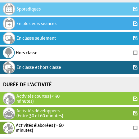
Sporadiques
En plusieurs séances
En classe seulement
Hors classe
En classe et hors classe
DURÉE DE L'ACTIVITÉ
Activités courtes (< 30
minutes)
Activités développées
(Entre 30 et 60 minutes)
Activités élaborées (> 60
minutes)