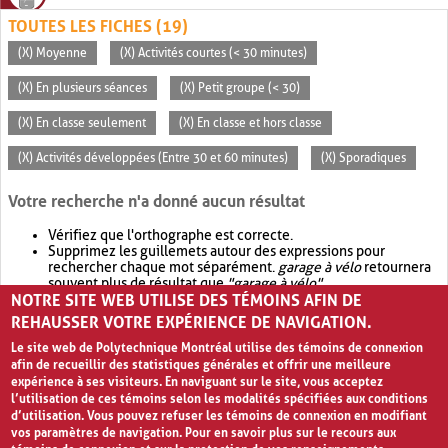
TOUTES LES FICHES (19)
(X) Moyenne
(X) Activités courtes (< 30 minutes)
(X) En plusieurs séances
(X) Petit groupe (< 30)
(X) En classe seulement
(X) En classe et hors classe
(X) Activités développées (Entre 30 et 60 minutes)
(X) Sporadiques
Votre recherche n'a donné aucun résultat
Vérifiez que l'orthographe est correcte.
Supprimez les guillemets autour des expressions pour
rechercher chaque mot séparément.
garage à vélo
retournera
souvent plus de résultat que
"garage à vélo"
.
NOTRE SITE WEB UTILISE DES TÉMOINS AFIN DE
Envisagez d'élargir votre recherche avec
OR
.
garage OR vélo
retournera souvent plus de résultat que
garage à vélo
.
REHAUSSER VOTRE EXPÉRIENCE DE NAVIGATION.
Le site web de Polytechnique Montréal utilise des témoins de connexion
afin de recueillir des statistiques générales et offrir une meilleure
expérience à ses visiteurs. En naviguant sur le site, vous acceptez
l’utilisation de ces témoins selon les modalités spécifiées aux conditions
d’utilisation. Vous pouvez refuser les témoins de connexion en modifiant
vos paramètres de navigation. Pour en savoir plus sur le recours aux