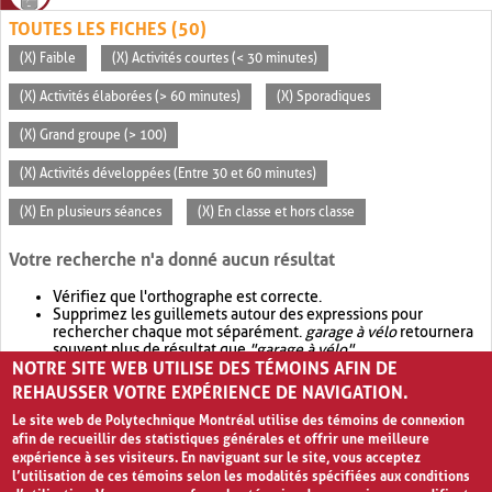
TOUTES LES FICHES (50)
(X) Faible
(X) Activités courtes (< 30 minutes)
(X) Activités élaborées (> 60 minutes)
(X) Sporadiques
(X) Grand groupe (> 100)
(X) Activités développées (Entre 30 et 60 minutes)
(X) En plusieurs séances
(X) En classe et hors classe
Votre recherche n'a donné aucun résultat
Vérifiez que l'orthographe est correcte.
Supprimez les guillemets autour des expressions pour
rechercher chaque mot séparément.
garage à vélo
retournera
souvent plus de résultat que
"garage à vélo"
.
NOTRE SITE WEB UTILISE DES TÉMOINS AFIN DE
Envisagez d'élargir votre recherche avec
OR
.
garage OR vélo
retournera souvent plus de résultat que
garage à vélo
.
REHAUSSER VOTRE EXPÉRIENCE DE NAVIGATION.
Le site web de Polytechnique Montréal utilise des témoins de connexion
afin de recueillir des statistiques générales et offrir une meilleure
expérience à ses visiteurs. En naviguant sur le site, vous acceptez
l’utilisation de ces témoins selon les modalités spécifiées aux conditions