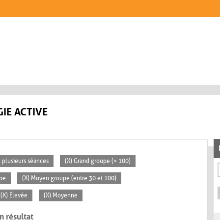
IE ACTIVE
n plusieurs séances
(X) Grand groupe (> 100)
ipe
(X) Moyen groupe (entre 30 et 100)
(X) Élevée
(X) Moyenne
n résultat