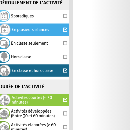
DÉROULEMENT DE L'ACTIVITÉ
Sporadiques
En plusieurs séances
En classe seulement
Hors classe
En classe et hors classe
DURÉE DE L'ACTIVITÉ
Activités courtes (< 30
minutes)
Activités développées
(Entre 30 et 60 minutes)
Activités élaborées (> 60
minutes)