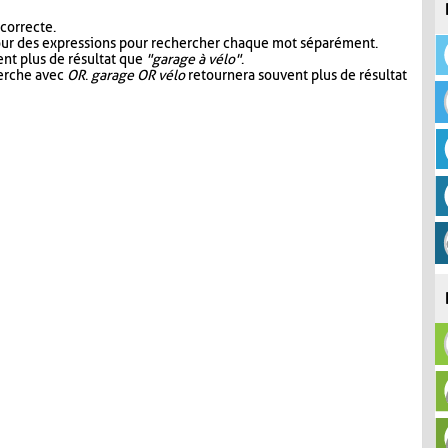
 correcte.
our des expressions pour rechercher chaque mot séparément.
nt plus de résultat que
"garage à vélo"
.
herche avec
OR
.
garage OR vélo
retournera souvent plus de résultat