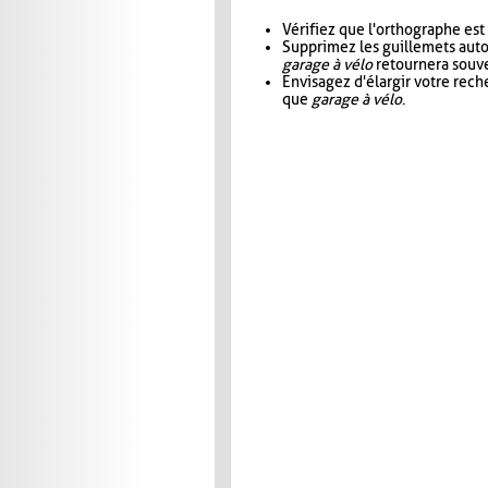
Vérifiez que l'orthographe est
Supprimez les guillemets aut
garage à vélo
retournera souve
Envisagez d'élargir votre rec
que
garage à vélo
.