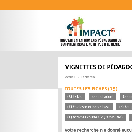
Aller au contenu principal
VIGNETTES DE PÉDAGOG
Accueil
Recherche
TOUTES LES FICHES (25)
(X) Faible
(X) Individuel
(X) E
(X) En classe et hors classe
(X) Équ
(X) Activités courtes (< 30 minutes)
Votre recherche n'a donné aucu