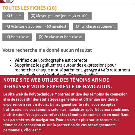
TOUTES LES FICHES (20)
(X) Faible
(X) Moyen groupe (entre 30 et 100)
(X) Activités élaborées (> 60 minutes)
(X) En classe seulement
(X) Hors classe
(X) En classe et hors classe
Votre recherche n'a donné aucun résultat
Vérifiez que l'orthographe est correcte.
Supprimez les guillemets autour des expressions pour
rechercher chaque mot séparément.
garage à vélo
retournera
souvent plus de résultat que
"garage à vélo"
.
NOTRE SITE WEB UTILISE DES TÉMOINS AFIN DE
Envisagez d'élargir votre recherche avec
OR
.
garage OR vélo
retournera souvent plus de résultat que
garage à vélo
.
REHAUSSER VOTRE EXPÉRIENCE DE NAVIGATION.
Le site web de Polytechnique Montréal utilise des témoins de connexion
afin de recueillir des statistiques générales et offrir une meilleure
expérience à ses visiteurs. En naviguant sur le site, vous acceptez
l’utilisation de ces témoins selon les modalités spécifiées aux conditions
d’utilisation. Vous pouvez refuser les témoins de connexion en modifiant
vos paramètres de navigation. Pour en savoir plus sur le recours aux
témoins de connexion et sur la protection de vos renseignements
personnels,
cliquez ici
.
Avis de confidentialité et conditions d’utilisation