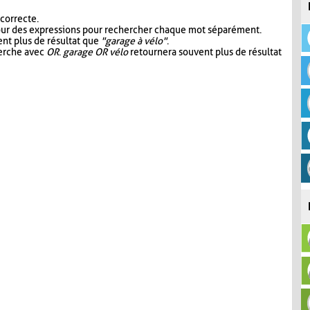
 correcte.
our des expressions pour rechercher chaque mot séparément.
nt plus de résultat que
"garage à vélo"
.
herche avec
OR
.
garage OR vélo
retournera souvent plus de résultat