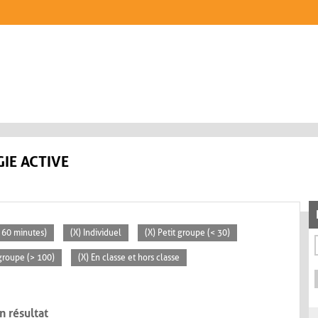
IE ACTIVE
> 60 minutes)
(X) Individuel
(X) Petit groupe (< 30)
groupe (> 100)
(X) En classe et hors classe
n résultat