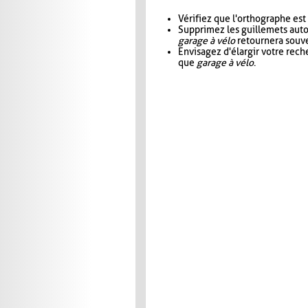
Vérifiez que l'orthographe est
Supprimez les guillemets aut
garage à vélo
retournera souve
Envisagez d'élargir votre rec
que
garage à vélo
.