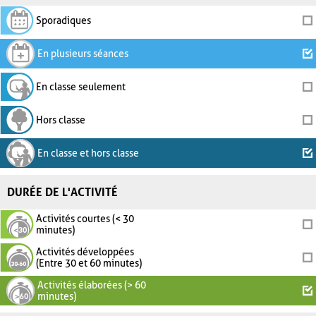
Sporadiques
En plusieurs séances
En classe seulement
Hors classe
En classe et hors classe
DURÉE DE L'ACTIVITÉ
Activités courtes (< 30
minutes)
Activités développées
(Entre 30 et 60 minutes)
Activités élaborées (> 60
minutes)