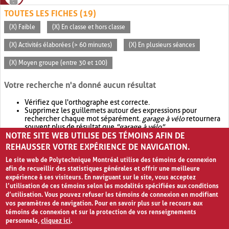
TOUTES LES FICHES (19)
(X) Faible
(X) En classe et hors classe
(X) Activités élaborées (> 60 minutes)
(X) En plusieurs séances
(X) Moyen groupe (entre 30 et 100)
Votre recherche n'a donné aucun résultat
Vérifiez que l'orthographe est correcte.
Supprimez les guillemets autour des expressions pour
rechercher chaque mot séparément.
garage à vélo
retournera
souvent plus de résultat que
"garage à vélo"
.
NOTRE SITE WEB UTILISE DES TÉMOINS AFIN DE
Envisagez d'élargir votre recherche avec
OR
.
garage OR vélo
retournera souvent plus de résultat que
garage à vélo
.
REHAUSSER VOTRE EXPÉRIENCE DE NAVIGATION.
Le site web de Polytechnique Montréal utilise des témoins de connexion
afin de recueillir des statistiques générales et offrir une meilleure
expérience à ses visiteurs. En naviguant sur le site, vous acceptez
l’utilisation de ces témoins selon les modalités spécifiées aux conditions
d’utilisation. Vous pouvez refuser les témoins de connexion en modifiant
vos paramètres de navigation. Pour en savoir plus sur le recours aux
témoins de connexion et sur la protection de vos renseignements
personnels,
cliquez ici
.
Avis de confidentialité et conditions d’utilisation