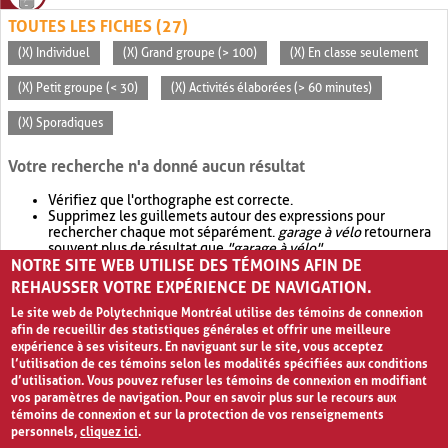
TOUTES LES FICHES (27)
(X) Individuel
(X) Grand groupe (> 100)
(X) En classe seulement
(X) Petit groupe (< 30)
(X) Activités élaborées (> 60 minutes)
(X) Sporadiques
Votre recherche n'a donné aucun résultat
Vérifiez que l'orthographe est correcte.
Supprimez les guillemets autour des expressions pour
rechercher chaque mot séparément.
garage à vélo
retournera
souvent plus de résultat que
"garage à vélo"
.
NOTRE SITE WEB UTILISE DES TÉMOINS AFIN DE
Envisagez d'élargir votre recherche avec
OR
.
garage OR vélo
retournera souvent plus de résultat que
garage à vélo
.
REHAUSSER VOTRE EXPÉRIENCE DE NAVIGATION.
Le site web de Polytechnique Montréal utilise des témoins de connexion
afin de recueillir des statistiques générales et offrir une meilleure
expérience à ses visiteurs. En naviguant sur le site, vous acceptez
l’utilisation de ces témoins selon les modalités spécifiées aux conditions
d’utilisation. Vous pouvez refuser les témoins de connexion en modifiant
vos paramètres de navigation. Pour en savoir plus sur le recours aux
témoins de connexion et sur la protection de vos renseignements
personnels,
cliquez ici
.
Avis de confidentialité et conditions d’utilisation