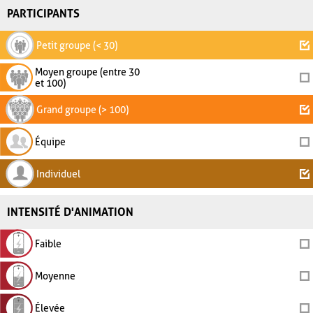
PARTICIPANTS
Petit groupe (< 30)
Moyen groupe (entre 30
et 100)
Grand groupe (> 100)
Équipe
Individuel
INTENSITÉ D'ANIMATION
Faible
Moyenne
Élevée