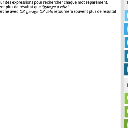
our des expressions pour rechercher chaque mot séparément.
nt plus de résultat que
"garage à vélo"
.
herche avec
OR
.
garage OR vélo
retournera souvent plus de résultat