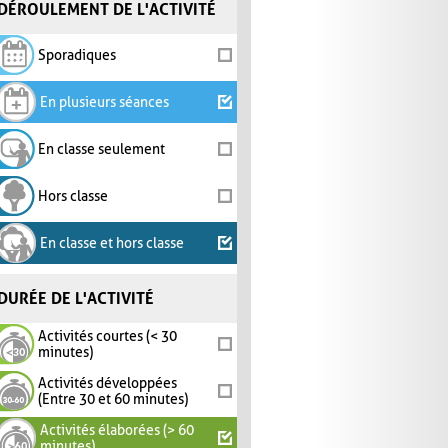
DÉROULEMENT DE L'ACTIVITÉ
Sporadiques
En plusieurs séances
En classe seulement
Hors classe
En classe et hors classe
DURÉE DE L'ACTIVITÉ
Activités courtes (< 30
minutes)
Activités développées
(Entre 30 et 60 minutes)
Activités élaborées (> 60
minutes)