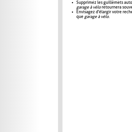
Supprimez les guillemets aut
garage à vélo
retournera souve
Envisagez d'élargir votre rec
que
garage à vélo
.