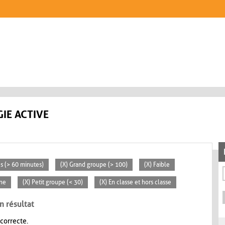
IE ACTIVE
es (> 60 minutes)
(X) Grand groupe (> 100)
(X) Faible
ne
(X) Petit groupe (< 30)
(X) En classe et hors classe
n résultat
 correcte.