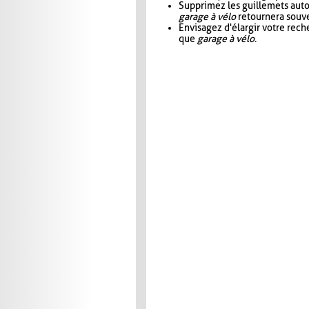
Supprimez les guillemets aut
garage à vélo
retournera souve
Envisagez d'élargir votre rec
que
garage à vélo
.