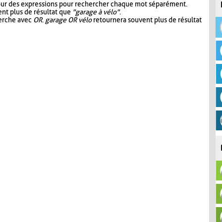
our des expressions pour rechercher chaque mot séparément.
nt plus de résultat que
"garage à vélo"
.
herche avec
OR
.
garage OR vélo
retournera souvent plus de résultat