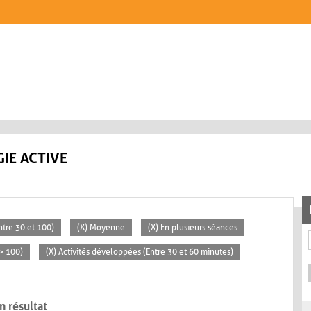
IE ACTIVE
tre 30 et 100)
(X) Moyenne
(X) En plusieurs séances
> 100)
(X) Activités développées (Entre 30 et 60 minutes)
n résultat