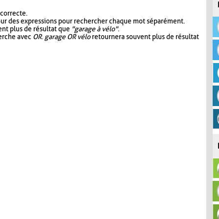
 correcte.
our des expressions pour rechercher chaque mot séparément.
nt plus de résultat que
"garage à vélo"
.
herche avec
OR
.
garage OR vélo
retournera souvent plus de résultat