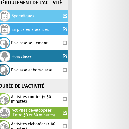
DÉROULEMENT DE L'ACTIVITÉ
Sporadiques
En plusieurs séances
En classe seulement
Hors classe
En classe et hors classe
DURÉE DE L'ACTIVITÉ
Activités courtes (< 30
minutes)
Activités développées
(Entre 30 et 60 minutes)
Activités élaborées (> 60
minutes)