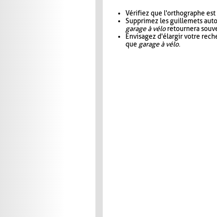
Vérifiez que l'orthographe est
Supprimez les guillemets aut
garage à vélo
retournera souve
Envisagez d'élargir votre rec
que
garage à vélo
.