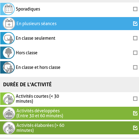
Sporadiques
En plusieurs séances
En classe seulement
Hors classe
En classe et hors classe
DURÉE DE L'ACTIVITÉ
Activités courtes (< 30
minutes)
Activités développées
(Entre 30 et 60 minutes)
Activités élaborées (> 60
minutes)