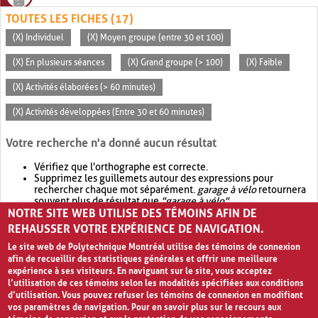
TOUTES LES FICHES (17)
(X) Individuel
(X) Moyen groupe (entre 30 et 100)
(X) En plusieurs séances
(X) Grand groupe (> 100)
(X) Faible
(X) Activités élaborées (> 60 minutes)
(X) Activités développées (Entre 30 et 60 minutes)
Votre recherche n'a donné aucun résultat
Vérifiez que l'orthographe est correcte.
Supprimez les guillemets autour des expressions pour
rechercher chaque mot séparément.
garage à vélo
retournera
souvent plus de résultat que
"garage à vélo"
.
NOTRE SITE WEB UTILISE DES TÉMOINS AFIN DE
Envisagez d'élargir votre recherche avec
OR
.
garage OR vélo
retournera souvent plus de résultat que
garage à vélo
.
REHAUSSER VOTRE EXPÉRIENCE DE NAVIGATION.
Le site web de Polytechnique Montréal utilise des témoins de connexion
afin de recueillir des statistiques générales et offrir une meilleure
expérience à ses visiteurs. En naviguant sur le site, vous acceptez
l’utilisation de ces témoins selon les modalités spécifiées aux conditions
d’utilisation. Vous pouvez refuser les témoins de connexion en modifiant
vos paramètres de navigation. Pour en savoir plus sur le recours aux