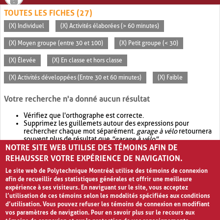
TOUTES LES FICHES (27)
(X) Individuel
(X) Activités élaborées (> 60 minutes)
(X) Moyen groupe (entre 30 et 100)
(X) Petit groupe (< 30)
(X) Élevée
(X) En classe et hors classe
(X) Activités développées (Entre 30 et 60 minutes)
(X) Faible
Votre recherche n'a donné aucun résultat
Vérifiez que l'orthographe est correcte.
Supprimez les guillemets autour des expressions pour
rechercher chaque mot séparément.
garage à vélo
retournera
souvent plus de résultat que
"garage à vélo"
.
NOTRE SITE WEB UTILISE DES TÉMOINS AFIN DE
Envisagez d'élargir votre recherche avec
OR
.
garage OR vélo
retournera souvent plus de résultat que
garage à vélo
.
REHAUSSER VOTRE EXPÉRIENCE DE NAVIGATION.
Le site web de Polytechnique Montréal utilise des témoins de connexion
afin de recueillir des statistiques générales et offrir une meilleure
expérience à ses visiteurs. En naviguant sur le site, vous acceptez
l’utilisation de ces témoins selon les modalités spécifiées aux conditions
d’utilisation. Vous pouvez refuser les témoins de connexion en modifiant
vos paramètres de navigation. Pour en savoir plus sur le recours aux