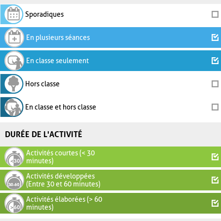
Sporadiques
En plusieurs séances
En classe seulement
Hors classe
En classe et hors classe
DURÉE DE L'ACTIVITÉ
Activités courtes (< 30
minutes)
Activités développées
(Entre 30 et 60 minutes)
Activités élaborées (> 60
minutes)