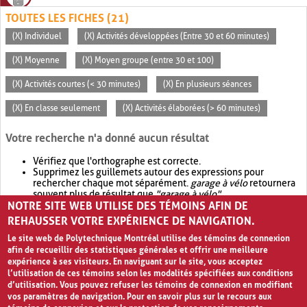
TOUTES LES FICHES (21)
(X) Individuel
(X) Activités développées (Entre 30 et 60 minutes)
(X) Moyenne
(X) Moyen groupe (entre 30 et 100)
(X) Activités courtes (< 30 minutes)
(X) En plusieurs séances
(X) En classe seulement
(X) Activités élaborées (> 60 minutes)
Votre recherche n'a donné aucun résultat
Vérifiez que l'orthographe est correcte.
Supprimez les guillemets autour des expressions pour
rechercher chaque mot séparément.
garage à vélo
retournera
souvent plus de résultat que
"garage à vélo"
.
NOTRE SITE WEB UTILISE DES TÉMOINS AFIN DE
Envisagez d'élargir votre recherche avec
OR
.
garage OR vélo
retournera souvent plus de résultat que
garage à vélo
.
REHAUSSER VOTRE EXPÉRIENCE DE NAVIGATION.
Le site web de Polytechnique Montréal utilise des témoins de connexion
afin de recueillir des statistiques générales et offrir une meilleure
expérience à ses visiteurs. En naviguant sur le site, vous acceptez
l’utilisation de ces témoins selon les modalités spécifiées aux conditions
d’utilisation. Vous pouvez refuser les témoins de connexion en modifiant
vos paramètres de navigation. Pour en savoir plus sur le recours aux