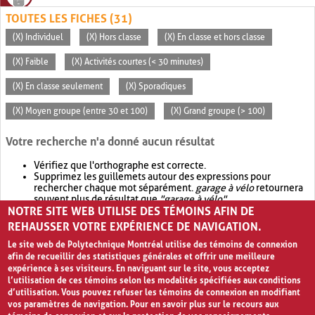
TOUTES LES FICHES (31)
(X) Individuel
(X) Hors classe
(X) En classe et hors classe
(X) Faible
(X) Activités courtes (< 30 minutes)
(X) En classe seulement
(X) Sporadiques
(X) Moyen groupe (entre 30 et 100)
(X) Grand groupe (> 100)
Votre recherche n'a donné aucun résultat
Vérifiez que l'orthographe est correcte.
Supprimez les guillemets autour des expressions pour
rechercher chaque mot séparément.
garage à vélo
retournera
souvent plus de résultat que
"garage à vélo"
.
NOTRE SITE WEB UTILISE DES TÉMOINS AFIN DE
Envisagez d'élargir votre recherche avec
OR
.
garage OR vélo
retournera souvent plus de résultat que
garage à vélo
.
REHAUSSER VOTRE EXPÉRIENCE DE NAVIGATION.
Le site web de Polytechnique Montréal utilise des témoins de connexion
afin de recueillir des statistiques générales et offrir une meilleure
expérience à ses visiteurs. En naviguant sur le site, vous acceptez
l’utilisation de ces témoins selon les modalités spécifiées aux conditions
d’utilisation. Vous pouvez refuser les témoins de connexion en modifiant
vos paramètres de navigation. Pour en savoir plus sur le recours aux