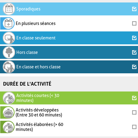
Sporadiques
En plusieurs séances
En classe seulement
Hors classe
En classe et hors classe
DURÉE DE L'ACTIVITÉ
Activités courtes (< 30
minutes)
Activités développées
(Entre 30 et 60 minutes)
Activités élaborées (> 60
minutes)