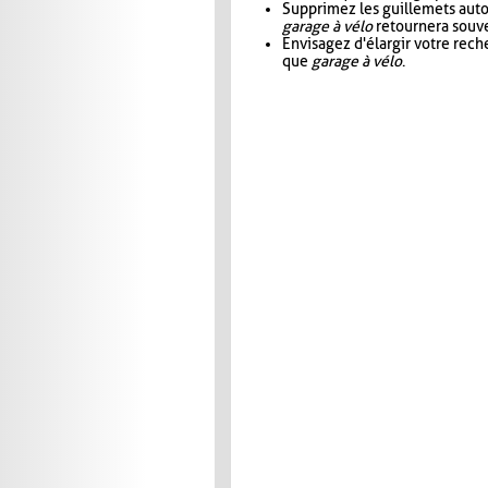
Supprimez les guillemets aut
garage à vélo
retournera souve
Envisagez d'élargir votre rec
que
garage à vélo
.