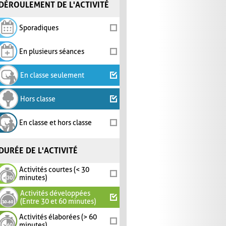
DÉROULEMENT DE L'ACTIVITÉ
Sporadiques
En plusieurs séances
En classe seulement
Hors classe
En classe et hors classe
DURÉE DE L'ACTIVITÉ
Activités courtes (< 30
minutes)
Activités développées
(Entre 30 et 60 minutes)
Activités élaborées (> 60
minutes)