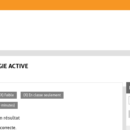
IE ACTIVE
(X) Faible
(X) En classe seulement
0 minutes)
n résultat
 correcte.