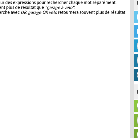
our des expressions pour rechercher chaque mot séparément.
nt plus de résultat que
"garage à vélo"
.
herche avec
OR
.
garage OR vélo
retournera souvent plus de résultat