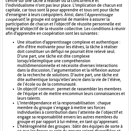
centré sur une tâche à réaliser où la concurrence et
l'individualisme n'ont pas leur place. L'implication de chacun est
capitale, car tous sont là pour apprendre et tous ont pour tâche
d'enseigner à leurs coéquipiers. Ainsi, dans l'
Apprentissage
coopératif
, le groupe est organisé de manière à assurer la
participation de chacun et l'objectif de réussite personnelle est
intégré à l'objectif de la réussite collective. Les conditions à réunir
afin d'apprendre en coopération sont les suivantes :
Une situation d'apprentissage complexe et authentique :
afin d'être motivante pour les élèves, la tâche à réaliser
doit constituer un défi qui ne pourrait être relevé seul.
D'une part, une tâche est dite complexe
lorsqu'elle implique une compréhension
multidimensionnelle et nécessite diverses interactions
dans la discussion, l’argumentation et la réflexion autour
de la recherche de solutions. D'autre part, une tâche est
dite authentique lorsqu'elle s’ancre dans la vie de l’élève,
de l’école ou de la communauté.
Un objectif commun : permet de rassembler les membres
de l'équipe et de mettre en commun leurs connaissances et
leurs talents.
L'interdépendance et la responsabilisation : chaque
membre du groupe s’engage à mettre ses forces
individuelles à contribution dans l’atteinte de l’objectif et
engage sa responsabilité envers les autres membres du
groupe et par rapport à lui-même, en tant qu’apprenant.
L'hétérogénéité des groupes : bâtir des équipes de sorte à