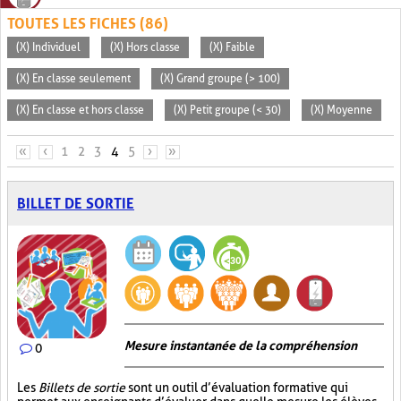
TOUTES LES FICHES (86)
(X) Individuel
(X) Hors classe
(X) Faible
(X) En classe seulement
(X) Grand groupe (> 100)
(X) En classe et hors classe
(X) Petit groupe (< 30)
(X) Moyenne
PAGES
«
‹
1
2
3
4
5
›
»
BILLET DE SORTIE
Mesure instantanée de la compréhension
0
Les
Billets de sortie
sont un outil d’évaluation formative qui