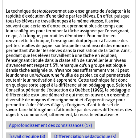
La technique des
Indices
permet aux enseignants de s'adapter à la
rapidité d'exécution d'une tâche par les élèves. En effet, puisque
tous les élèves ne travaillent pas à la même vitesse, il arrive
souvent que certains d'entre eux prennent plus de temps que
leurs collègues pour terminer la tâche assignée par l'enseignant,
ce qui, à la longue, pourrait les démotiver. Pour mettre en
œuvre cette technique, l'enseignant doit préparer à l'avance des
petites feuilles de papier sur lesquelles sont inscrits des énoncés
permettant d'aider les élèves dans la réalisation de la tâche. Ainsi,
pendant que les élèves travaillent à une tâche en équipes,
l'enseignant circule dans la classe afin de surveiller leur niveau
d'avancement respectif. S'il remarque qu'un groupe est bloqué
dans la tâche assignée ou n'avance pas suffisamment vite, il peut
leur donner un
Indice
sur
une feuille de papier, ce qui permettra de
soutenir leur motivation à apprendre. Cette technique fait donc
en quelque sorte appel à la différenciation pédagogique. Selon le
Conseil supérieur de l'éducation du Québec (1993), la pédagogie
différenciée est « une démarche qui met en œuvre un ensemble
diversifié de moyens d’enseignement et d’apprentissage pour
permettre à des élèves d’âges, d’origines, d’aptitudes et de
savoir-faire hétérogènes d’atteindre par des voies différentes des
objectifs communs et, ultimement, la réussite éducative. »
Approfondissement des connaissances (17)
Travail d'équipe (8)
Différenciation pédagogique (3)