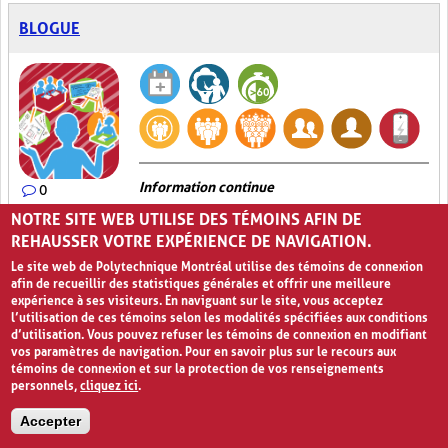
BLOGUE
Information continue
0
NOTRE SITE WEB UTILISE DES TÉMOINS AFIN DE
La technique du
Blogue
consiste à demander aux élèves de tenir
REHAUSSER VOTRE EXPÉRIENCE DE NAVIGATION.
un journal virtuel afin de les aider à intégrer leurs apprentissages.
Le
Blogue
peut être utilisé de manière individuelle ou en équipe
Le site web de Polytechnique Montréal utilise des témoins de connexion
pour présenter et synthétiser les différents concepts abordés lors
afin de recueillir des statistiques générales et offrir une meilleure
des leçons. Les informations y sont présentées sous la forme de
expérience à ses visiteurs. En naviguant sur le site, vous acceptez
publications qui s'affichent en ordre chronologique inversé, c'est-
l’utilisation de ces témoins selon les modalités spécifiées aux conditions
à-dire que la publication la plus récente apparaît en haut de la
d’utilisation. Vous pouvez refuser les témoins de connexion en modifiant
page web. Les élèves peuvent intégrer à leurs publications des
vos paramètres de navigation. Pour en savoir plus sur le recours aux
hyperliens web, des images, des vidéos ou même des balados.
témoins de connexion et sur la protection de vos renseignements
Cet outil permet non seulement le partage rapide des
personnels,
cliquez ici
.
informations entre les élèves et avec l'enseignant, mais il
encourage aussi l'interaction entre les différents intervenants
Accepter
puisqu'il est possible de prévoir une section de commentaires à la
fin de chaque publication. Ainsi, autant l'enseignant que les