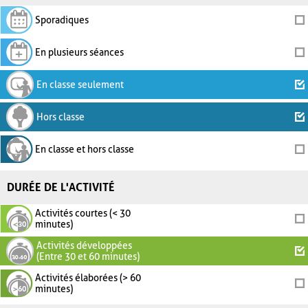
Sporadiques
En plusieurs séances
En classe seulement
Hors classe
En classe et hors classe
DURÉE DE L'ACTIVITÉ
Activités courtes (< 30
minutes)
Activités développées
(Entre 30 et 60 minutes)
Activités élaborées (> 60
minutes)