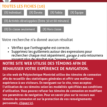
TOUTES LES FICHES (10)
(X) Individuel
(X) Élevée
(X) Faible
(X) Équipe
(X) Activités développées (Entre 30 et 60 minutes)
(X) En classe seulement
(X) Hors classe
Votre recherche n'a donné aucun résultat
Vérifiez que l'orthographe est correcte.
Supprimez les guillemets autour des expressions pour
rechercher chaque mot séparément.
garage à vélo
retournera
souvent plus de résultat que
"garage à vélo"
.
NOTRE SITE WEB UTILISE DES TÉMOINS AFIN DE
Envisagez d'élargir votre recherche avec
OR
.
garage OR vélo
retournera souvent plus de résultat que
garage à vélo
.
REHAUSSER VOTRE EXPÉRIENCE DE NAVIGATION.
Le site web de Polytechnique Montréal utilise des témoins de connexion
afin de recueillir des statistiques générales et offrir une meilleure
expérience à ses visiteurs. En naviguant sur le site, vous acceptez
l’utilisation de ces témoins selon les modalités spécifiées aux conditions
d’utilisation. Vous pouvez refuser les témoins de connexion en modifiant
vos paramètres de navigation. Pour en savoir plus sur le recours aux
témoins de connexion et sur la protection de vos renseignements
personnels,
cliquez ici
.
Avis de confidentialité et conditions d’utilisation