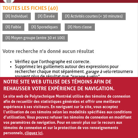
TOUTES LES FICHES (40)
(X) Individuel
(X) Élevée
(X) Activités courtes (< 30 minutes)
(X) Faible
(X) Sporadiques
(X) Hors classe
(X) Moyen groupe (entre 30 et 100)
Votre recherche n'a donné aucun résultat
Vérifiez que l'orthographe est correcte.
Supprimez les guillemets autour des expressions pour
rechercher chaque mot séparément.
garage à vélo
retournera
souvent plus de résultat que
"garage à vélo"
.
NOTRE SITE WEB UTILISE DES TÉMOINS AFIN DE
Envisagez d'élargir votre recherche avec
OR
.
garage OR vélo
retournera souvent plus de résultat que
garage à vélo
.
REHAUSSER VOTRE EXPÉRIENCE DE NAVIGATION.
Le site web de Polytechnique Montréal utilise des témoins de connexion
afin de recueillir des statistiques générales et offrir une meilleure
expérience à ses visiteurs. En naviguant sur le site, vous acceptez
l’utilisation de ces témoins selon les modalités spécifiées aux conditions
d’utilisation. Vous pouvez refuser les témoins de connexion en modifiant
vos paramètres de navigation. Pour en savoir plus sur le recours aux
témoins de connexion et sur la protection de vos renseignements
personnels,
cliquez ici
.
Avis de confidentialité et conditions d’utilisation