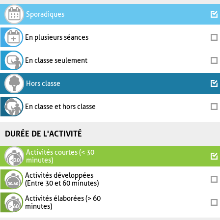
Sporadiques
En plusieurs séances
En classe seulement
Hors classe
En classe et hors classe
DURÉE DE L'ACTIVITÉ
Activités courtes (< 30
minutes)
Activités développées
(Entre 30 et 60 minutes)
Activités élaborées (> 60
minutes)