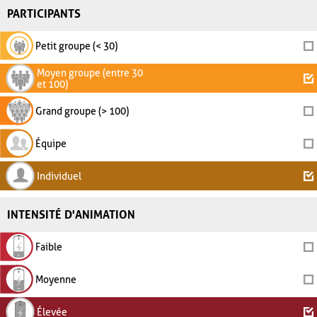
PARTICIPANTS
Petit groupe (< 30)
Moyen groupe (entre 30
et 100)
Grand groupe (> 100)
Équipe
Individuel
INTENSITÉ D'ANIMATION
Faible
Moyenne
Élevée