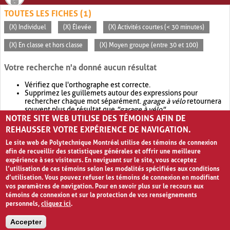
TOUTES LES FICHES (1)
(X) Individuel
(X) Élevée
(X) Activités courtes (< 30 minutes)
(X) En classe et hors classe
(X) Moyen groupe (entre 30 et 100)
Votre recherche n'a donné aucun résultat
Vérifiez que l'orthographe est correcte.
Supprimez les guillemets autour des expressions pour
rechercher chaque mot séparément.
garage à vélo
retournera
souvent plus de résultat que
"garage à vélo"
.
NOTRE SITE WEB UTILISE DES TÉMOINS AFIN DE
Envisagez d'élargir votre recherche avec
OR
.
garage OR vélo
retournera souvent plus de résultat que
garage à vélo
.
REHAUSSER VOTRE EXPÉRIENCE DE NAVIGATION.
Le site web de Polytechnique Montréal utilise des témoins de connexion
afin de recueillir des statistiques générales et offrir une meilleure
expérience à ses visiteurs. En naviguant sur le site, vous acceptez
l’utilisation de ces témoins selon les modalités spécifiées aux conditions
d’utilisation. Vous pouvez refuser les témoins de connexion en modifiant
vos paramètres de navigation. Pour en savoir plus sur le recours aux
témoins de connexion et sur la protection de vos renseignements
personnels,
cliquez ici
.
Avis de confidentialité et conditions d’utilisation
Accepter