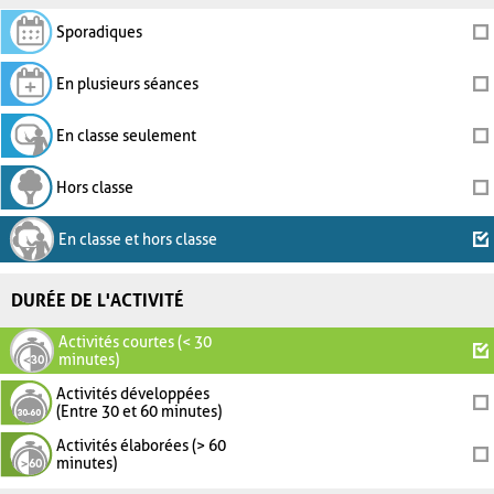
Sporadiques
En plusieurs séances
En classe seulement
Hors classe
En classe et hors classe
DURÉE DE L'ACTIVITÉ
Activités courtes (< 30
minutes)
Activités développées
(Entre 30 et 60 minutes)
Activités élaborées (> 60
minutes)