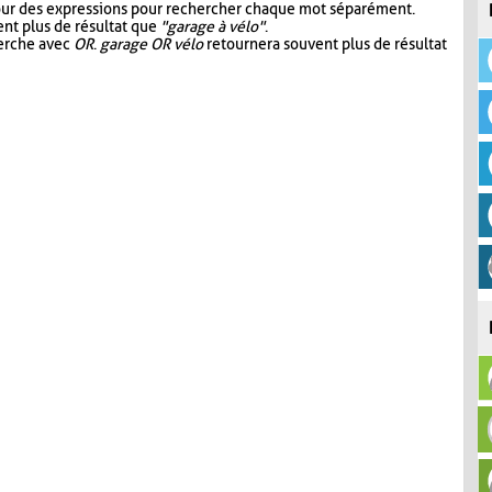
our des expressions pour rechercher chaque mot séparément.
nt plus de résultat que
"garage à vélo"
.
herche avec
OR
.
garage OR vélo
retournera souvent plus de résultat