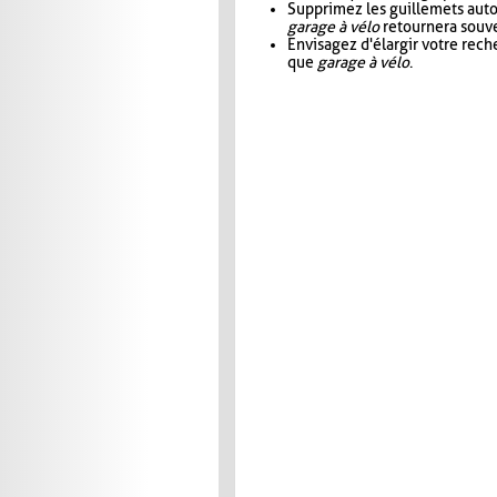
Supprimez les guillemets aut
garage à vélo
retournera souve
Envisagez d'élargir votre rec
que
garage à vélo
.