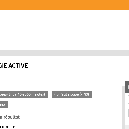
IE ACTIVE
pées (Entre 30 et 60 minutes)
(X) Petit groupe (< 30)
nne
n résultat
 correcte.