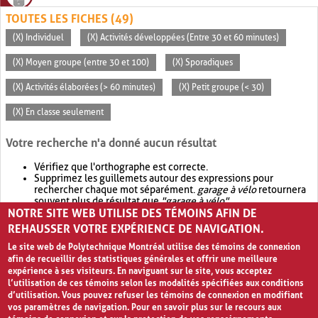
TOUTES LES FICHES (49)
(X) Individuel
(X) Activités développées (Entre 30 et 60 minutes)
(X) Moyen groupe (entre 30 et 100)
(X) Sporadiques
(X) Activités élaborées (> 60 minutes)
(X) Petit groupe (< 30)
(X) En classe seulement
Votre recherche n'a donné aucun résultat
Vérifiez que l'orthographe est correcte.
Supprimez les guillemets autour des expressions pour
rechercher chaque mot séparément.
garage à vélo
retournera
souvent plus de résultat que
"garage à vélo"
.
NOTRE SITE WEB UTILISE DES TÉMOINS AFIN DE
Envisagez d'élargir votre recherche avec
OR
.
garage OR vélo
retournera souvent plus de résultat que
garage à vélo
.
REHAUSSER VOTRE EXPÉRIENCE DE NAVIGATION.
Le site web de Polytechnique Montréal utilise des témoins de connexion
afin de recueillir des statistiques générales et offrir une meilleure
expérience à ses visiteurs. En naviguant sur le site, vous acceptez
l’utilisation de ces témoins selon les modalités spécifiées aux conditions
d’utilisation. Vous pouvez refuser les témoins de connexion en modifiant
vos paramètres de navigation. Pour en savoir plus sur le recours aux