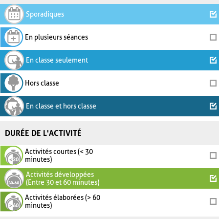
Sporadiques
En plusieurs séances
En classe seulement
Hors classe
En classe et hors classe
DURÉE DE L'ACTIVITÉ
Activités courtes (< 30
minutes)
Activités développées
(Entre 30 et 60 minutes)
Activités élaborées (> 60
minutes)