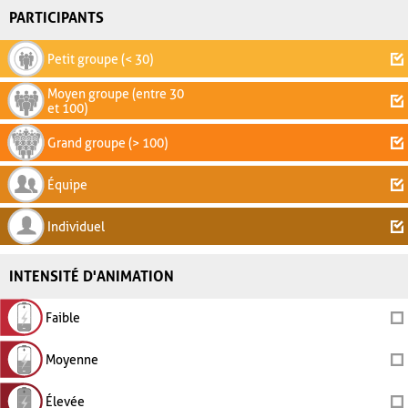
PARTICIPANTS
Petit groupe (< 30)
Moyen groupe (entre 30
et 100)
Grand groupe (> 100)
Équipe
Individuel
INTENSITÉ D'ANIMATION
Faible
Moyenne
Élevée