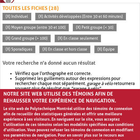
TOUTES LES FICHES (28)
(X) Individuel
(X) Activités développées (Entre 30 et 60 minutes)
(X) Moyen groupe (entre 30 et 100)
(X) Petit groupe (< 30)
(X) Grand groupe (> 100)
(X) En classe seulement
(X) Sporadiques
(X) En classe et hors classe
(X) Équipe
Votre recherche n'a donné aucun résultat
Vérifiez que l'orthographe est correcte.
Supprimez les guillemets autour des expressions pour
rechercher chaque mot séparément.
garage à vélo
retournera
souvent plus de résultat que
"garage à vélo"
.
NOTRE SITE WEB UTILISE DES TÉMOINS AFIN DE
Envisagez d'élargir votre recherche avec
OR
.
garage OR vélo
retournera souvent plus de résultat que
garage à vélo
.
REHAUSSER VOTRE EXPÉRIENCE DE NAVIGATION.
Le site web de Polytechnique Montréal utilise des témoins de connexion
afin de recueillir des statistiques générales et offrir une meilleure
expérience à ses visiteurs. En naviguant sur le site, vous acceptez
l’utilisation de ces témoins selon les modalités spécifiées aux conditions
d’utilisation. Vous pouvez refuser les témoins de connexion en modifiant
vos paramètres de navigation. Pour en savoir plus sur le recours aux