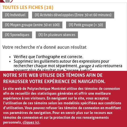
TOUTES LES FICHES (28)
(X) Individuel
(X) Activités développées (Entre 30 et 60 minutes)
(X) Moyen groupe (entre 30 et 100)
(X) Petit groupe (< 30)
(X) Sporadiques
(X) En plusieurs séances
Votre recherche n'a donné aucun résultat
Vérifiez que l'orthographe est correcte.
Supprimez les guillemets autour des expressions pour
rechercher chaque mot séparément.
garage à vélo
retournera
souvent plus de résultat que
"garage à vélo"
.
NOTRE SITE WEB UTILISE DES TÉMOINS AFIN DE
Envisagez d'élargir votre recherche avec
OR
.
garage OR vélo
retournera souvent plus de résultat que
garage à vélo
.
REHAUSSER VOTRE EXPÉRIENCE DE NAVIGATION.
Le site web de Polytechnique Montréal utilise des témoins de connexion
afin de recueillir des statistiques générales et offrir une meilleure
expérience à ses visiteurs. En naviguant sur le site, vous acceptez
l’utilisation de ces témoins selon les modalités spécifiées aux conditions
d’utilisation. Vous pouvez refuser les témoins de connexion en modifiant
vos paramètres de navigation. Pour en savoir plus sur le recours aux
témoins de connexion et sur la protection de vos renseignements
personnels,
cliquez ici
.
Avis de confidentialité et conditions d’utilisation