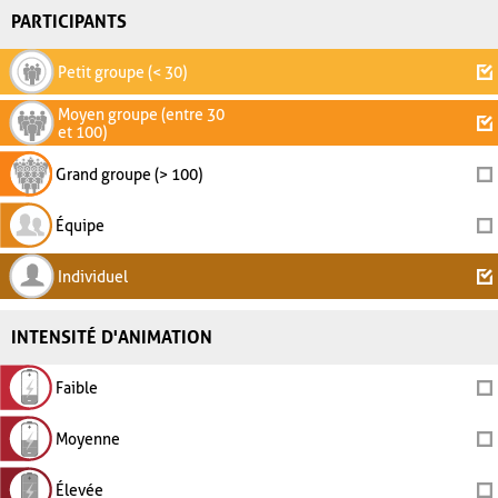
PARTICIPANTS
Petit groupe (< 30)
Moyen groupe (entre 30
et 100)
Grand groupe (> 100)
Équipe
Individuel
INTENSITÉ D'ANIMATION
Faible
Moyenne
Élevée