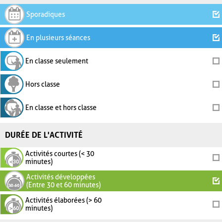
Sporadiques
En plusieurs séances
En classe seulement
Hors classe
En classe et hors classe
DURÉE DE L'ACTIVITÉ
Activités courtes (< 30
minutes)
Activités développées
(Entre 30 et 60 minutes)
Activités élaborées (> 60
minutes)