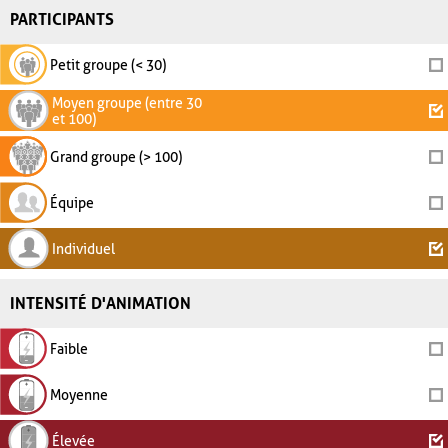
PARTICIPANTS
Petit groupe (< 30)
Moyen groupe (entre 30
et 100)
Grand groupe (> 100)
Équipe
Individuel
INTENSITÉ D'ANIMATION
Faible
Moyenne
Élevée