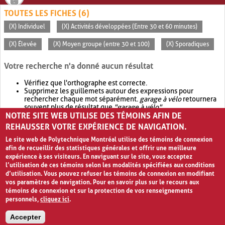
TOUTES LES FICHES (6)
(X) Individuel
(X) Activités développées (Entre 30 et 60 minutes)
(X) Élevée
(X) Moyen groupe (entre 30 et 100)
(X) Sporadiques
Votre recherche n'a donné aucun résultat
Vérifiez que l'orthographe est correcte.
Supprimez les guillemets autour des expressions pour
rechercher chaque mot séparément.
garage à vélo
retournera
souvent plus de résultat que
"garage à vélo"
.
NOTRE SITE WEB UTILISE DES TÉMOINS AFIN DE
Envisagez d'élargir votre recherche avec
OR
.
garage OR vélo
retournera souvent plus de résultat que
garage à vélo
.
REHAUSSER VOTRE EXPÉRIENCE DE NAVIGATION.
Le site web de Polytechnique Montréal utilise des témoins de connexion
afin de recueillir des statistiques générales et offrir une meilleure
expérience à ses visiteurs. En naviguant sur le site, vous acceptez
l’utilisation de ces témoins selon les modalités spécifiées aux conditions
d’utilisation. Vous pouvez refuser les témoins de connexion en modifiant
vos paramètres de navigation. Pour en savoir plus sur le recours aux
témoins de connexion et sur la protection de vos renseignements
personnels,
cliquez ici
.
Avis de confidentialité et conditions d’utilisation
Accepter