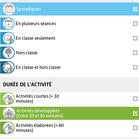
Sporadiques
En plusieurs séances
En classe seulement
Hors classe
En classe et hors classe
DURÉE DE L'ACTIVITÉ
Activités courtes (< 30
minutes)
Activités développées
(Entre 30 et 60 minutes)
Activités élaborées (> 60
minutes)