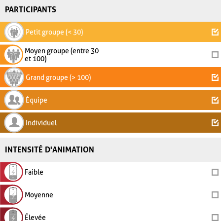
PARTICIPANTS
Petit groupe (< 30)
Moyen groupe (entre 30
et 100)
Grand groupe (> 100)
Équipe
Individuel
INTENSITÉ D'ANIMATION
Faible
Moyenne
Élevée