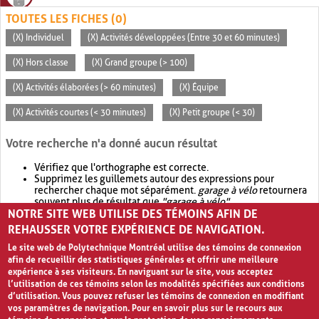
TOUTES LES FICHES (0)
(X) Individuel
(X) Activités développées (Entre 30 et 60 minutes)
(X) Hors classe
(X) Grand groupe (> 100)
(X) Activités élaborées (> 60 minutes)
(X) Équipe
(X) Activités courtes (< 30 minutes)
(X) Petit groupe (< 30)
Votre recherche n'a donné aucun résultat
Vérifiez que l'orthographe est correcte.
Supprimez les guillemets autour des expressions pour
rechercher chaque mot séparément.
garage à vélo
retournera
souvent plus de résultat que
"garage à vélo"
.
NOTRE SITE WEB UTILISE DES TÉMOINS AFIN DE
Envisagez d'élargir votre recherche avec
OR
.
garage OR vélo
retournera souvent plus de résultat que
garage à vélo
.
REHAUSSER VOTRE EXPÉRIENCE DE NAVIGATION.
Le site web de Polytechnique Montréal utilise des témoins de connexion
afin de recueillir des statistiques générales et offrir une meilleure
expérience à ses visiteurs. En naviguant sur le site, vous acceptez
l’utilisation de ces témoins selon les modalités spécifiées aux conditions
d’utilisation. Vous pouvez refuser les témoins de connexion en modifiant
vos paramètres de navigation. Pour en savoir plus sur le recours aux