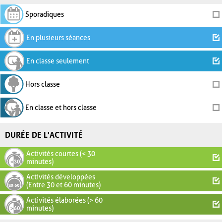
Sporadiques
En plusieurs séances
En classe seulement
Hors classe
En classe et hors classe
DURÉE DE L'ACTIVITÉ
Activités courtes (< 30
minutes)
Activités développées
(Entre 30 et 60 minutes)
Activités élaborées (> 60
minutes)