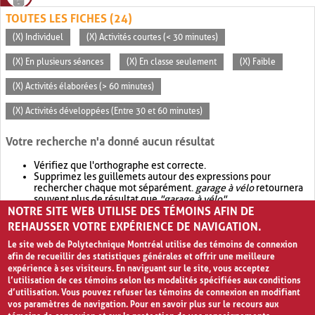
TOUTES LES FICHES (24)
(X) Individuel
(X) Activités courtes (< 30 minutes)
(X) En plusieurs séances
(X) En classe seulement
(X) Faible
(X) Activités élaborées (> 60 minutes)
(X) Activités développées (Entre 30 et 60 minutes)
Votre recherche n'a donné aucun résultat
Vérifiez que l'orthographe est correcte.
Supprimez les guillemets autour des expressions pour
rechercher chaque mot séparément.
garage à vélo
retournera
souvent plus de résultat que
"garage à vélo"
.
NOTRE SITE WEB UTILISE DES TÉMOINS AFIN DE
Envisagez d'élargir votre recherche avec
OR
.
garage OR vélo
retournera souvent plus de résultat que
garage à vélo
.
REHAUSSER VOTRE EXPÉRIENCE DE NAVIGATION.
Le site web de Polytechnique Montréal utilise des témoins de connexion
afin de recueillir des statistiques générales et offrir une meilleure
expérience à ses visiteurs. En naviguant sur le site, vous acceptez
l’utilisation de ces témoins selon les modalités spécifiées aux conditions
d’utilisation. Vous pouvez refuser les témoins de connexion en modifiant
vos paramètres de navigation. Pour en savoir plus sur le recours aux