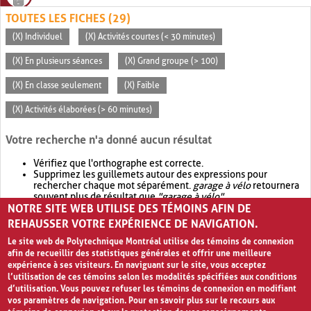
TOUTES LES FICHES (29)
(X) Individuel
(X) Activités courtes (< 30 minutes)
(X) En plusieurs séances
(X) Grand groupe (> 100)
(X) En classe seulement
(X) Faible
(X) Activités élaborées (> 60 minutes)
Votre recherche n'a donné aucun résultat
Vérifiez que l'orthographe est correcte.
Supprimez les guillemets autour des expressions pour
rechercher chaque mot séparément.
garage à vélo
retournera
souvent plus de résultat que
"garage à vélo"
.
NOTRE SITE WEB UTILISE DES TÉMOINS AFIN DE
Envisagez d'élargir votre recherche avec
OR
.
garage OR vélo
retournera souvent plus de résultat que
garage à vélo
.
REHAUSSER VOTRE EXPÉRIENCE DE NAVIGATION.
Le site web de Polytechnique Montréal utilise des témoins de connexion
afin de recueillir des statistiques générales et offrir une meilleure
expérience à ses visiteurs. En naviguant sur le site, vous acceptez
l’utilisation de ces témoins selon les modalités spécifiées aux conditions
d’utilisation. Vous pouvez refuser les témoins de connexion en modifiant
vos paramètres de navigation. Pour en savoir plus sur le recours aux