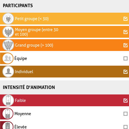
PARTICIPANTS
Petit groupe (< 30)
Moyen groupe (entre 30
et 100)
Grand groupe (> 100)
Équipe
Individuel
INTENSITÉ D'ANIMATION
Faible
Moyenne
Élevée