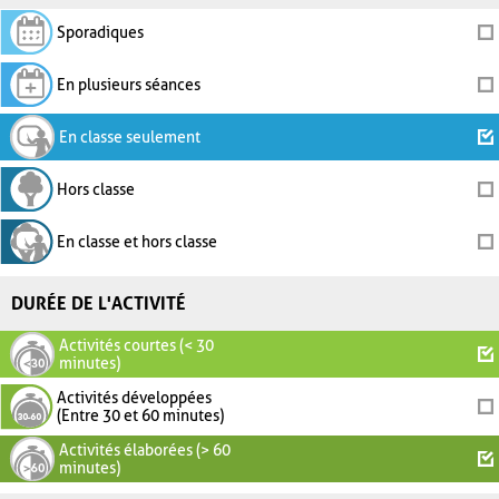
Sporadiques
En plusieurs séances
En classe seulement
Hors classe
En classe et hors classe
DURÉE DE L'ACTIVITÉ
Activités courtes (< 30
minutes)
Activités développées
(Entre 30 et 60 minutes)
Activités élaborées (> 60
minutes)