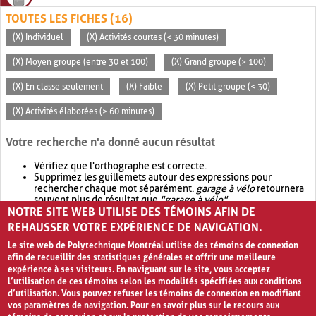
TOUTES LES FICHES (16)
(X) Individuel
(X) Activités courtes (< 30 minutes)
(X) Moyen groupe (entre 30 et 100)
(X) Grand groupe (> 100)
(X) En classe seulement
(X) Faible
(X) Petit groupe (< 30)
(X) Activités élaborées (> 60 minutes)
Votre recherche n'a donné aucun résultat
Vérifiez que l'orthographe est correcte.
Supprimez les guillemets autour des expressions pour
rechercher chaque mot séparément.
garage à vélo
retournera
souvent plus de résultat que
"garage à vélo"
.
NOTRE SITE WEB UTILISE DES TÉMOINS AFIN DE
Envisagez d'élargir votre recherche avec
OR
.
garage OR vélo
retournera souvent plus de résultat que
garage à vélo
.
REHAUSSER VOTRE EXPÉRIENCE DE NAVIGATION.
Le site web de Polytechnique Montréal utilise des témoins de connexion
afin de recueillir des statistiques générales et offrir une meilleure
expérience à ses visiteurs. En naviguant sur le site, vous acceptez
l’utilisation de ces témoins selon les modalités spécifiées aux conditions
d’utilisation. Vous pouvez refuser les témoins de connexion en modifiant
vos paramètres de navigation. Pour en savoir plus sur le recours aux