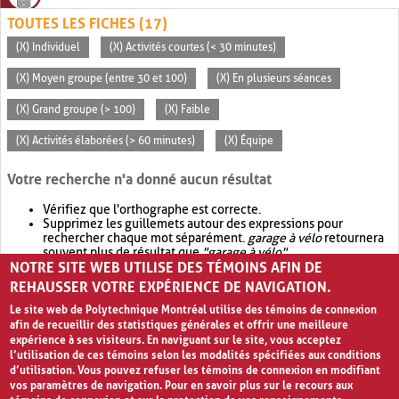
TOUTES LES FICHES (17)
(X) Individuel
(X) Activités courtes (< 30 minutes)
(X) Moyen groupe (entre 30 et 100)
(X) En plusieurs séances
(X) Grand groupe (> 100)
(X) Faible
(X) Activités élaborées (> 60 minutes)
(X) Équipe
Votre recherche n'a donné aucun résultat
Vérifiez que l'orthographe est correcte.
Supprimez les guillemets autour des expressions pour
rechercher chaque mot séparément.
garage à vélo
retournera
souvent plus de résultat que
"garage à vélo"
.
NOTRE SITE WEB UTILISE DES TÉMOINS AFIN DE
Envisagez d'élargir votre recherche avec
OR
.
garage OR vélo
retournera souvent plus de résultat que
garage à vélo
.
REHAUSSER VOTRE EXPÉRIENCE DE NAVIGATION.
Le site web de Polytechnique Montréal utilise des témoins de connexion
afin de recueillir des statistiques générales et offrir une meilleure
expérience à ses visiteurs. En naviguant sur le site, vous acceptez
l’utilisation de ces témoins selon les modalités spécifiées aux conditions
d’utilisation. Vous pouvez refuser les témoins de connexion en modifiant
vos paramètres de navigation. Pour en savoir plus sur le recours aux