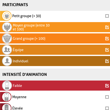
PARTICIPANTS
Petit groupe (< 30)
Moyen groupe (entre 30
et 100)
Grand groupe (> 100)
Équipe
Individuel
INTENSITÉ D'ANIMATION
Faible
Moyenne
Élevée