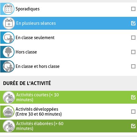
Sporadiques
En plusieurs séances
En classe seulement
Hors classe
En classe et hors classe
DURÉE DE L'ACTIVITÉ
Activités courtes (< 30
minutes)
Activités développées
(Entre 30 et 60 minutes)
Activités élaborées (> 60
minutes)